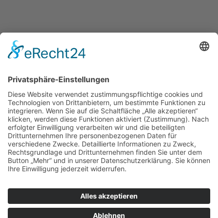
KONTAKT
Ingenieurbüro für Tiefbautechnik Marktredwitz GmbH
Max-Reger-Straße 5
95615 Marktredwitz
Tel:
09231 / 9967-0
Fax:
09231 / 9967-24
E-Mail:
info@tiefbautechnik.de
RECHTLICHES
Datenschutz
Impressum
Cookie-Einstellungen