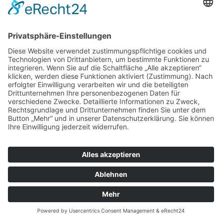
Webanalysedienst Matomo.
Mit Hilfe von Matomo sind wir in der Lage Daten
über die Nutzung unserer Website durch die
Websitebesucher zu erfassen und zu analysieren.
Hierdurch können wir u. a. herausfinden, wann
welche Seitenaufrufe getätigt wurden und aus
welcher Region sie kommen. Außerdem erfassen
wir verschiedene Logdateien (z. B. IP-Adresse,
Referrer, verwendete Browser und
Betriebssysteme) und können messen, ob
unsere Websitebesucher bestimmte Aktionen
durchführen (z. B. Klicks, Käufe u. Ä.).
Die Nutzung dieses Analyse-Tools erfolgt auf
Grundlage von Art. 6 Abs. 1 lit. f DSGVO. Der
Websitebetreiber hat ein berechtigtes Interesse
an der Analyse des Nutzerverhaltens, um sowohl
sein Webangebot als auch seine Werbung zu