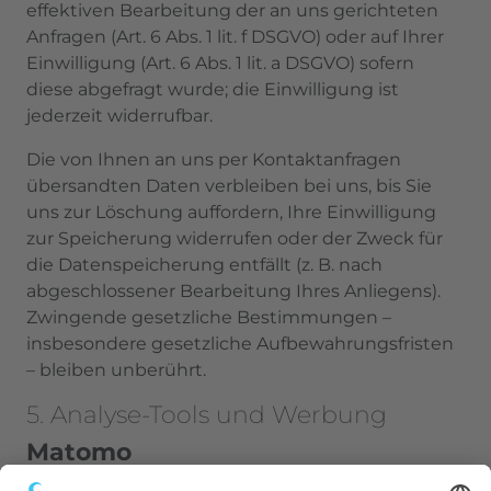
effektiven Bearbeitung der an uns gerichteten
Anfragen (Art. 6 Abs. 1 lit. f DSGVO) oder auf Ihrer
Einwilligung (Art. 6 Abs. 1 lit. a DSGVO) sofern
diese abgefragt wurde; die Einwilligung ist
jederzeit widerrufbar.
Die von Ihnen an uns per Kontaktanfragen
übersandten Daten verbleiben bei uns, bis Sie
uns zur Löschung auffordern, Ihre Einwilligung
zur Speicherung widerrufen oder der Zweck für
die Datenspeicherung entfällt (z. B. nach
abgeschlossener Bearbeitung Ihres Anliegens).
Zwingende gesetzliche Bestimmungen –
insbesondere gesetzliche Aufbewahrungsfristen
– bleiben unberührt.
5. Analyse-Tools und Werbung
Matomo
Diese Website benutzt den Open Source